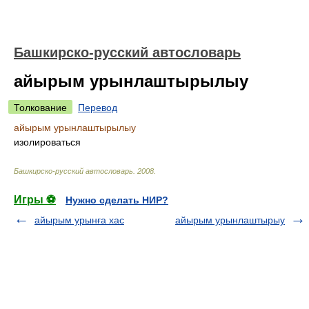
Башкирско-русский автословарь
айырым урынлаштырылыу
Толкование
Перевод
айырым урынлаштырылыу
изолироваться
Башкирско-русский автословарь
.
2008
.
Игры ⚽
Нужно сделать НИР?
айырым урынға хас
айырым урынлаштырыу